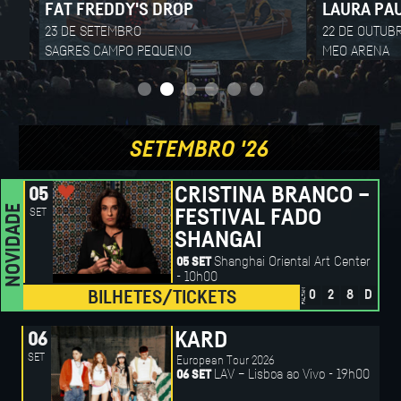
LAURA PAUSINI
PLUTON
22 DE OUTUBRO
5 DE JUN
MEO ARENA
ESTÁDIO 
SETEMBRO '26
CRISTINA BRANCO –
05
NOVIDADE
SET
FESTIVAL FADO
SHANGAI
Shanghai Oriental Art Center
05 SET
- 10h00
FALTAM
BILHETES/TICKETS
0
2
8
D
KARD
06
SET
European Tour 2026
LAV – Lisboa ao Vivo - 19h00
06 SET