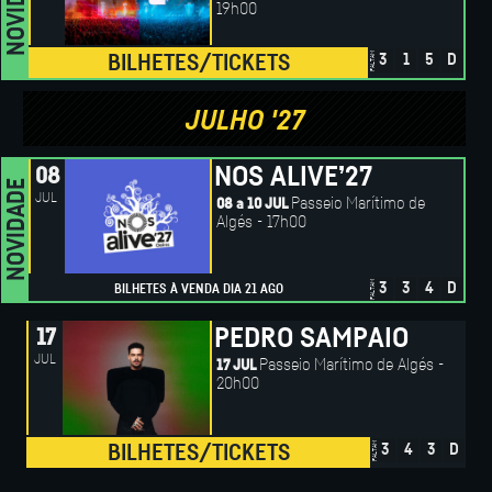
NOVIDADE
19h00
FALTAM
BILHETES/TICKETS
3
1
5
D
JULHO '27
NOS ALIVE’27
08
NOVIDADE
JUL
Passeio Marítimo de
08 a 10 JUL
Algés - 17h00
FALTAM
3
3
4
D
BILHETES À VENDA DIA 21 AGO
PEDRO SAMPAIO
17
JUL
Passeio Marítimo de Algés -
17 JUL
20h00
FALTAM
BILHETES/TICKETS
3
4
3
D