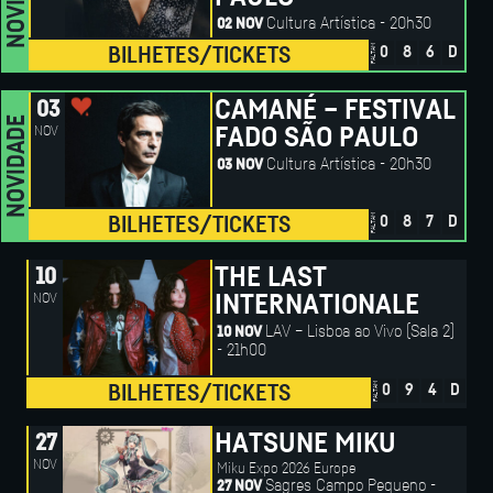
Cultura Artística - 20h30
02 NOV
FALTAM
BILHETES/TICKETS
0
8
6
D
CAMANÉ – FESTIVAL
03
NOVIDADE
NOV
FADO SÃO PAULO
Cultura Artística - 20h30
03 NOV
FALTAM
BILHETES/TICKETS
0
8
7
D
THE LAST
10
NOV
INTERNATIONALE
LAV – Lisboa ao Vivo (Sala 2)
10 NOV
- 21h00
FALTAM
BILHETES/TICKETS
0
9
4
D
HATSUNE MIKU
27
NOV
Miku Expo 2026 Europe
Sagres Campo Pequeno -
27 NOV