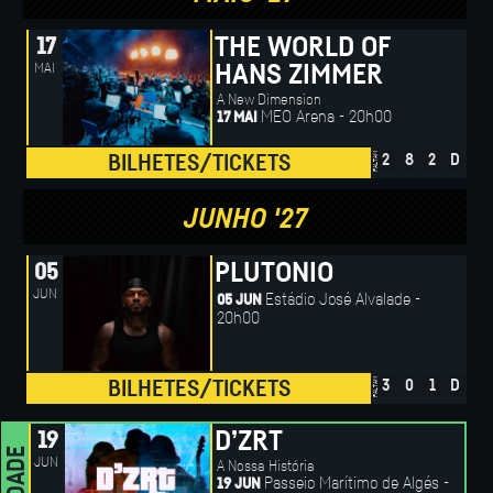
THE WORLD OF
17
MAI
HANS ZIMMER
A New Dimension
MEO Arena - 20h00
17 MAI
FALTAM
BILHETES/TICKETS
2
8
2
D
JUNHO '27
PLUTONIO
05
JUN
Estádio José Alvalade -
05 JUN
20h00
FALTAM
BILHETES/TICKETS
3
0
1
D
D’ZRT
19
JUN
A Nossa História
Passeio Marítimo de Algés -
19 JUN