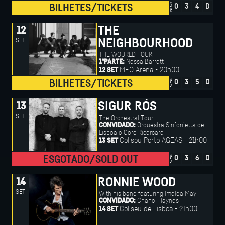
FALTAM
BILHETES/TICKETS
0
3
4
D
THE
12
SET
NEIGHBOURHOOD
THE WOURLD TOUR
Nessa Barrett
1ªPARTE:
MEO Arena - 20h00
12 SET
FALTAM
BILHETES/TICKETS
0
3
5
D
SIGUR RÓS
13
SET
The Orchestral Tour
Orquestra Sinfonietta de
CONVIDADO:
Lisboa e Coro Ricercare
Coliseu Porto AGEAS - 21h00
13 SET
FALTAM
ESGOTADO/SOLD OUT
0
3
6
D
RONNIE WOOD
14
SET
With his band featuring Imelda May
Chanel Haynes
CONVIDADO:
Coliseu de Lisboa - 21h00
14 SET