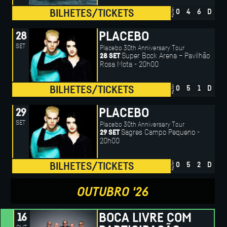
FALTAM
BILHETES/TICKETS
0
4
6
D
PLACEBO
28
SET
Placebo 30th Anniversary Tour
Super Bock Arena – Pavilhão
28 SET
Rosa Mota - 20h00
FALTAM
BILHETES/TICKETS
0
5
1
D
PLACEBO
29
SET
Placebo 30th Anniversary Tour
Sagres Campo Pequeno -
29 SET
20h00
FALTAM
BILHETES/TICKETS
0
5
2
D
OUTUBRO '26
BOCA LIVRE COM
16