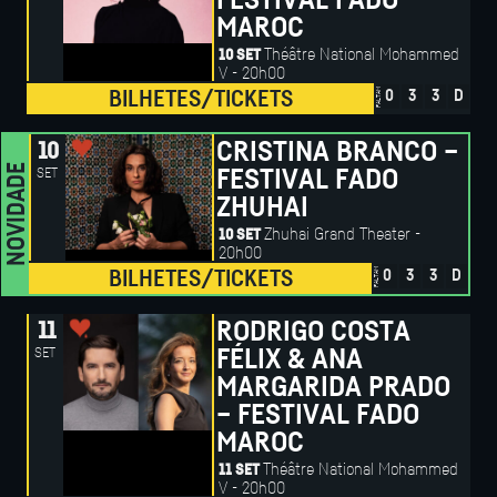
FESTIVAL FADO
MAROC
Théâtre National Mohammed
10 SET
V - 20h00
FALTAM
BILHETES/TICKETS
0
3
3
D
CRISTINA BRANCO –
10
NOVIDADE
SET
FESTIVAL FADO
ZHUHAI
Zhuhai Grand Theater -
10 SET
20h00
FALTAM
BILHETES/TICKETS
0
3
3
D
RODRIGO COSTA
11
SET
FÉLIX & ANA
MARGARIDA PRADO
– FESTIVAL FADO
MAROC
Théâtre National Mohammed
11 SET
V - 20h00