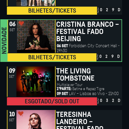
FALTAM
BILHETES/TICKETS
0
2
9
D
CRISTINA BRANCO –
06
NOVIDADE
SET
FESTIVAL FADO
BEIJING
Forbidden City Concert Hall -
06 SET
19h30
FALTAM
BILHETES/TICKETS
0
2
9
D
THE LIVING
09
SET
TOMBSTONE
Multiplayer Tour
Satine e Rapaz Tigre
1ªPARTE:
LAV – Lisboa ao Vivo - 21h00
09 SET
FALTAM
ESGOTADO/SOLD OUT
0
3
2
D
TERESINHA
10
SET
LANDEIRO –