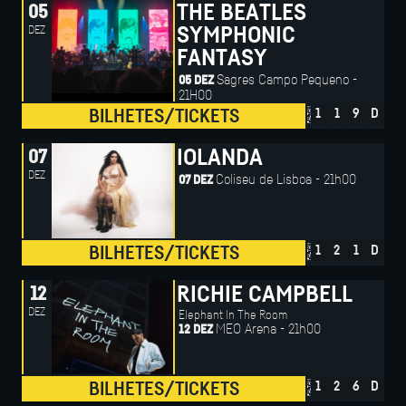
THE BEATLES
05
DEZ
SYMPHONIC
FANTASY
Sagres Campo Pequeno -
05 DEZ
21H00
FALTAM
BILHETES/TICKETS
1
1
9
D
IOLANDA
07
DEZ
Coliseu de Lisboa - 21h00
07 DEZ
FALTAM
BILHETES/TICKETS
1
2
1
D
RICHIE CAMPBELL
12
DEZ
Elephant In The Room
MEO Arena - 21h00
12 DEZ
FALTAM
BILHETES/TICKETS
1
2
6
D