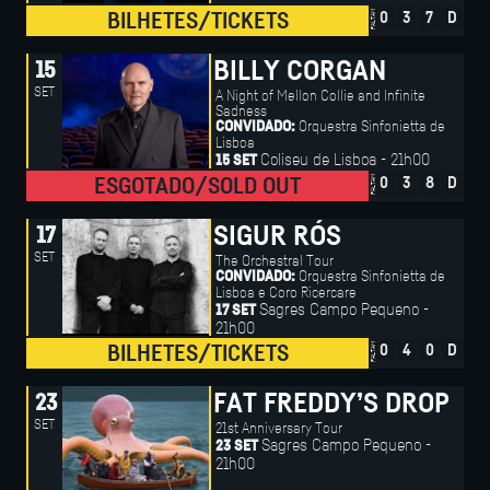
FALTAM
BILHETES/TICKETS
0
3
7
D
BILLY CORGAN
15
SET
A Night of Mellon Collie and Infinite
Sadness
Orquestra Sinfonietta de
CONVIDADO:
Lisboa
Coliseu de Lisboa - 21h00
15 SET
FALTAM
ESGOTADO/SOLD OUT
0
3
8
D
SIGUR RÓS
17
SET
The Orchestral Tour
Orquestra Sinfonietta de
CONVIDADO:
Lisboa e Coro Ricercare
Sagres Campo Pequeno -
17 SET
21h00
FALTAM
BILHETES/TICKETS
0
4
0
D
FAT FREDDY’S DROP
23
SET
21st Anniversary Tour
Sagres Campo Pequeno -
23 SET
21h00