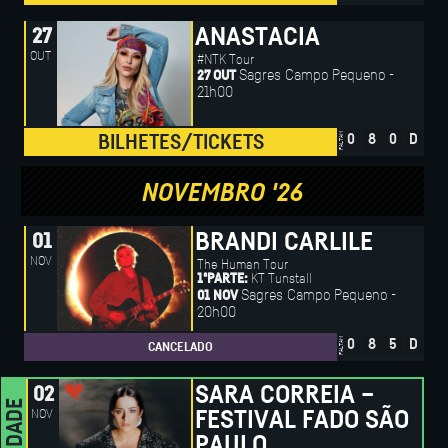
ANASTACIA
27
OUT
#NTK Tour
Sagres Campo Pequeno -
27 OUT
21h00
FALTAM
BILHETES/TICKETS
0
8
0
D
NOVEMBRO '26
BRANDI CARLILE
01
NOV
The Human Tour
KT Tunstall
1ªPARTE:
Sagres Campo Pequeno -
01 NOV
20h00
FALTAM
0
8
5
D
CANCELADO
SARA CORREIA –
02
NOVIDADE
NOV
FESTIVAL FADO SÃO
PAULO