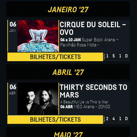
JANEIRO '27
CIRQUE DU SOLEIL –
06
JAN
OVO
Super Bock Arena –
06 a 10 JAN
Pavilhão Rosa Mota -
FALTAM
BILHETES/TICKETS
1
5
1
D
ABRIL '27
THIRTY SECONDS TO
06
ABR
MARS
A Beautiful Lie vs This Is War
MEO Arena - 20h00
06 ABR
FALTAM
BILHETES/TICKETS
2
4
1
D
MAIO '27