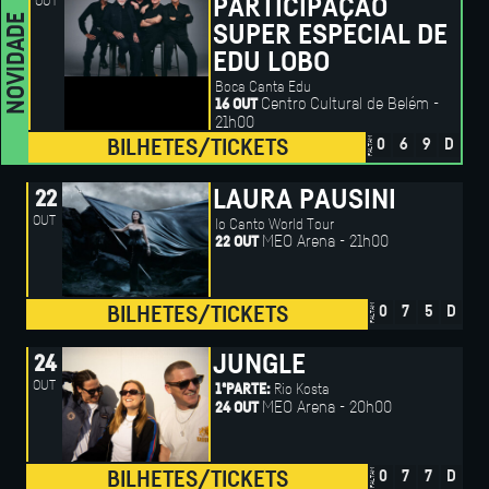
OUT
PARTICIPAÇÃO
NOVIDADE
SUPER ESPECIAL DE
EDU LOBO
Boca Canta Edu
Centro Cultural de Belém -
16 OUT
21h00
FALTAM
BILHETES/TICKETS
0
6
9
D
LAURA PAUSINI
22
OUT
Io Canto World Tour
MEO Arena - 21h00
22 OUT
FALTAM
BILHETES/TICKETS
0
7
5
D
JUNGLE
24
OUT
Rio Kosta
1ªPARTE:
MEO Arena - 20h00
24 OUT
FALTAM
BILHETES/TICKETS
0
7
7
D