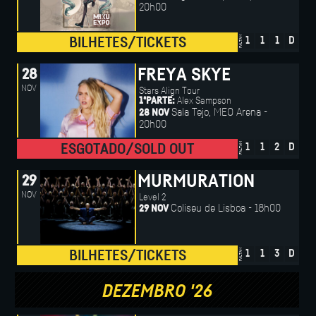
20h00
FALTAM
BILHETES/TICKETS
1
1
1
D
FREYA SKYE
28
NOV
Stars Align Tour
Alex Sampson
1ªPARTE:
Sala Tejo, MEO Arena -
28 NOV
20h00
FALTAM
ESGOTADO/SOLD OUT
1
1
2
D
MURMURATION
29
NOV
Level 2
Coliseu de Lisboa - 18h00
29 NOV
FALTAM
BILHETES/TICKETS
1
1
3
D
DEZEMBRO '26