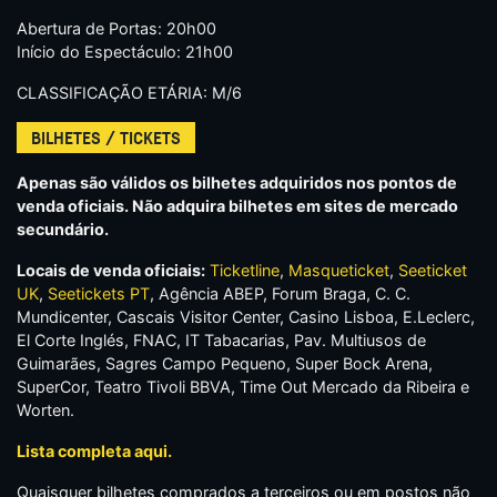
Abertura de Portas: 20h00
Início do Espectáculo: 21h00
CLASSIFICAÇÃO ETÁRIA: M/6
BILHETES / TICKETS
Apenas são válidos os bilhetes adquiridos nos pontos de
venda oficiais. Não adquira bilhetes em sites de mercado
secundário.
Locais de venda oficiais:
Ticketline
,
Masqueticket
,
Seeticket
UK
,
Seetickets PT
, Agência ABEP, Forum Braga, C. C.
Mundicenter, Cascais Visitor Center, Casino Lisboa, E.Leclerc,
El Corte Inglés, FNAC, IT Tabacarias, Pav. Multiusos de
Guimarães, Sagres Campo Pequeno, Super Bock Arena,
SuperCor, Teatro Tivoli BBVA, Time Out Mercado da Ribeira e
Worten.
Lista completa aqui.
Quaisquer bilhetes comprados a terceiros ou em postos não