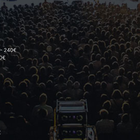
 - 240€
80€
€