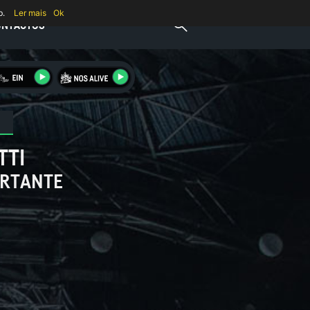
b.
Ler mais
Ok
ONTACTOS
TTI
ORTANTE