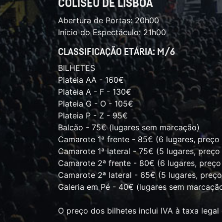
COLISEU DE LISBOA
Abertura de Portas: 20h00
Início do Espectáculo: 21h00
CLASSIFICAÇÃO ETÁRIA: M/6
BILHETES
Plateia AA - 160€
Plateia A - F - 130€
Plateia G - O - 105€
Plateia P - Z - 95€
Balcão - 75€ (lugares sem marcação)
Camarote 1ª frente - 85€ (6 lugares, preço
Camarote 1ª lateral - 75€ (5 lugares, preço
Camarote 2ª frente - 80€ (6 lugares, preço
Camarote 2ª lateral - 65€ (5 lugares, preç
Galeria em Pé - 40€ (lugares sem marcaçã
O preço dos bilhetes inclui IVA à taxa legal