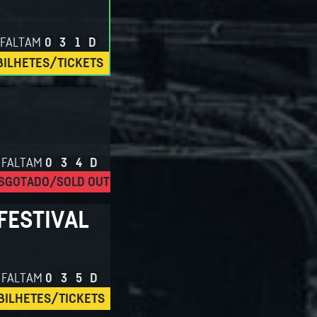
FALTAM
0
3
1
D
BILHETES/TICKETS
FALTAM
0
3
4
D
SGOTADO/SOLD OUT
FESTIVAL
FALTAM
0
3
5
D
BILHETES/TICKETS