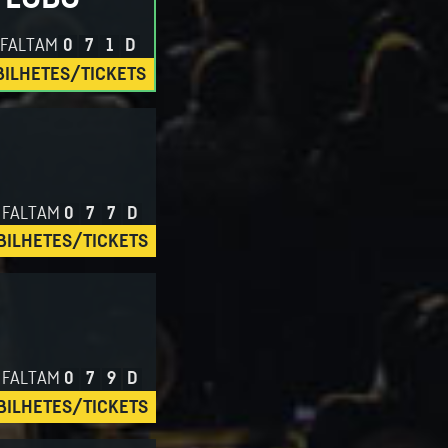
FALTAM
0
7
1
D
BILHETES/TICKETS
FALTAM
0
7
7
D
BILHETES/TICKETS
FALTAM
0
7
9
D
BILHETES/TICKETS