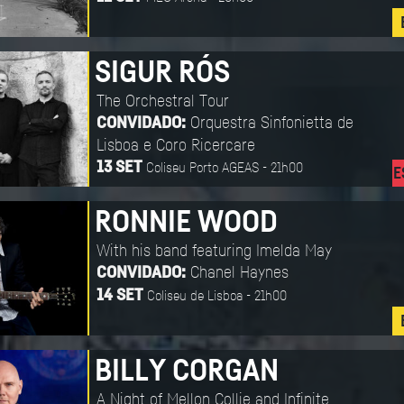
SIGUR RÓS
The Orchestral Tour
Orquestra Sinfonietta de
CONVIDADO:
Lisboa e Coro Ricercare
Coliseu Porto AGEAS - 21h00
13 SET
E
RONNIE WOOD
With his band featuring Imelda May
Chanel Haynes
CONVIDADO:
Coliseu de Lisboa - 21h00
14 SET
BILLY CORGAN
A Night of Mellon Collie and Infinite