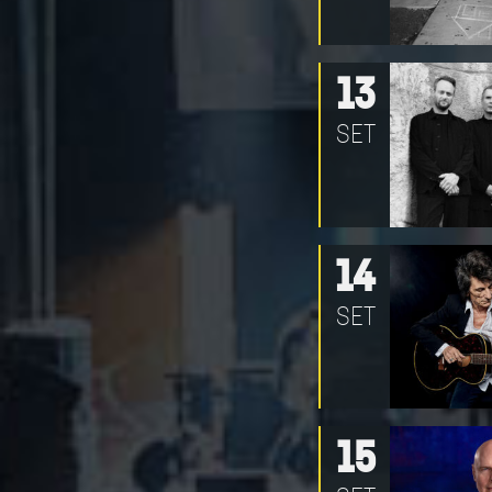
13
SET
14
SET
15