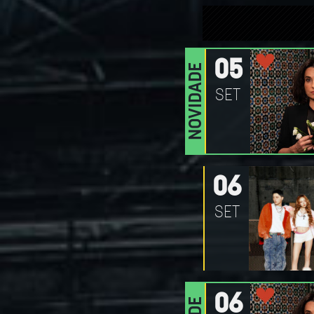
05
NOVIDADE
SET
06
SET
06