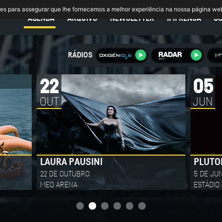
ies para assegurar que lhe fornecemos a melhor experiência na nossa página we
AGENDA
ARQUIVO
NEWSLETTER
IMPRENSA
C
RÁDIOS
05
19
JUN
JUN
PLUTONIO
D'ZRT
5 DE JUNHO DE 2027
19 DE J
ESTÁDIO JOSÉ ALVALADE
PASSEIO