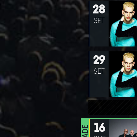
28
SET
29
SET
16