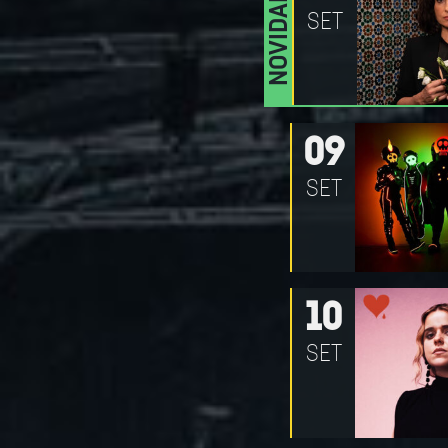
NOVIDADE
SET
09
SET
10
SET