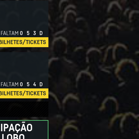
FALTAM
0
5
3
D
BILHETES/TICKETS
FALTAM
0
5
4
D
BILHETES/TICKETS
CIPAÇÃO
 LOBO