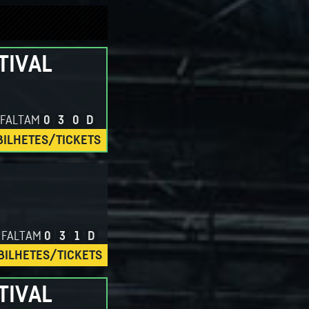
TIVAL
FALTAM
0
3
0
D
BILHETES/TICKETS
FALTAM
0
3
1
D
BILHETES/TICKETS
TIVAL