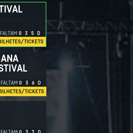
TIVAL
FALTAM
0
3
5
D
BILHETES/TICKETS
 ANA
STIVAL
FALTAM
0
3
6
D
BILHETES/TICKETS
FALTAM
0
3
7
D