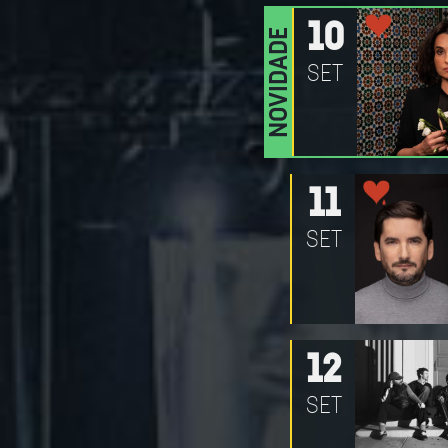
10
NOVIDADE
SET
11
SET
12
SET