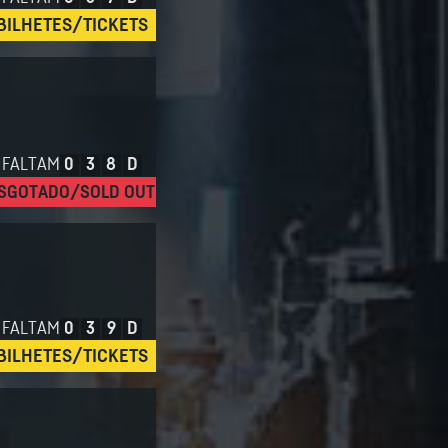
BILHETES/TICKETS
FALTAM
0
3
8
D
SGOTADO/SOLD OUT
FALTAM
0
3
9
D
BILHETES/TICKETS