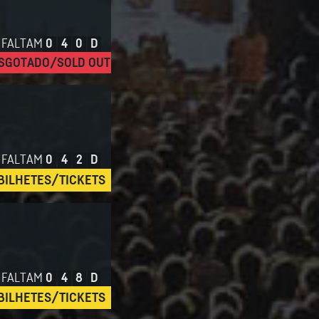
FALTAM
0
4
0
D
SGOTADO/SOLD OUT
FALTAM
0
4
2
D
BILHETES/TICKETS
FALTAM
0
4
8
D
BILHETES/TICKETS