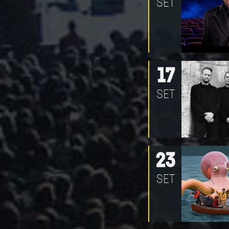
SET
17
SET
23
SET