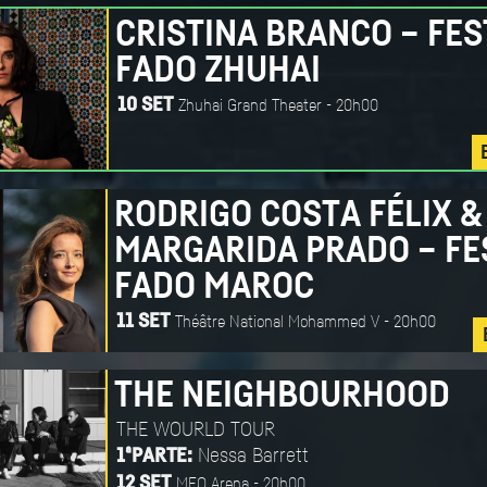
CRISTINA BRANCO – FES
FADO ZHUHAI
Zhuhai Grand Theater - 20h00
10 SET
RODRIGO COSTA FÉLIX &
MARGARIDA PRADO – FE
FADO MAROC
Théâtre National Mohammed V - 20h00
11 SET
THE NEIGHBOURHOOD
THE WOURLD TOUR
Nessa Barrett
1ªPARTE:
MEO Arena - 20h00
12 SET