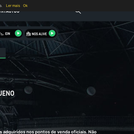
b.
Ler mais
Ok
ONTACTOS
UENO
s adquiridos nos pontos de venda oficiais. Não