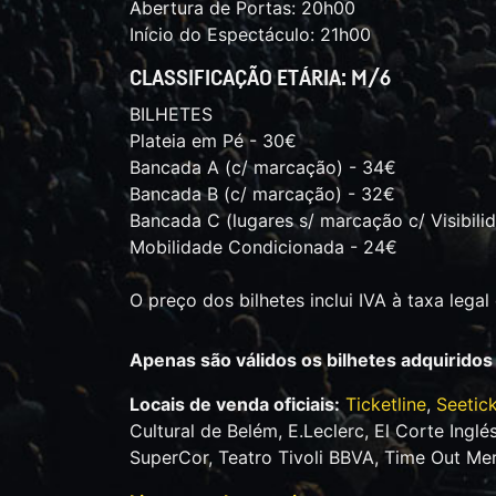
Abertura de Portas: 20h00
Início do Espectáculo: 21h00
CLASSIFICAÇÃO ETÁRIA: M/6
BILHETES
Plateia em Pé - 30€
Bancada A (c/ marcação) - 34€
Bancada B (c/ marcação) - 32€
Bancada C (lugares s/ marcação c/ Visibili
Mobilidade Condicionada - 24€
O preço dos bilhetes inclui IVA à taxa legal
Apenas são válidos os bilhetes adquiridos
Locais de venda oficiais:
Ticketline
,
Seetic
Cultural de Belém, E.Leclerc, El Corte Ing
SuperCor, Teatro Tivoli BBVA, Time Out Me