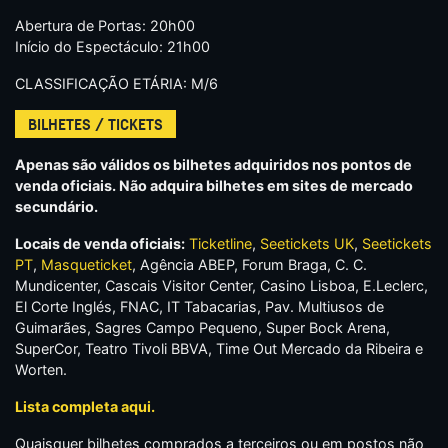
Abertura de Portas: 20h00
Início do Espectáculo: 21h00
CLASSIFICAÇÃO ETÁRIA: M/6
BILHETES / TICKETS
Apenas são válidos os bilhetes adquiridos nos pontos de
venda oficiais. Não adquira bilhetes em sites de mercado
secundário.
Locais de venda oficiais:
Ticketline
,
Seetickets UK
,
Seetickets
PT
,
Masqueticket
, Agência ABEP, Forum Braga, C. C.
Mundicenter, Cascais Visitor Center, Casino Lisboa, E.Leclerc,
El Corte Inglés, FNAC, IT Tabacarias, Pav. Multiusos de
Guimarães, Sagres Campo Pequeno, Super Bock Arena,
SuperCor, Teatro Tivoli BBVA, Time Out Mercado da Ribeira e
Worten.
Lista completa aqui.
Quaisquer bilhetes comprados a terceiros ou em postos não