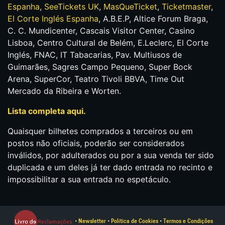
Espanha
,
SeeTickets UK
,
MasQueTicket
,
Ticketmaster
,
El Corte Inglés Espanha
, A.B.E.P, Altice Forum Braga,
C. C. Mundicenter, Cascais Visitor Center, Casino
Lisboa, Centro Cultural de Belém, E.Leclerc, El Corte
Inglés, FNAC, IT Tabacarias, Pav. Multiusos de
Guimarães, Sagres Campo Pequeno, Super Bock
Arena, SuperCor, Teatro Tivoli BBVA, Time Out
Mercado da Ribeira e Worten.
Lista completa aqui.
Quaisquer bilhetes comprados a terceiros ou em
postos não oficiais, poderão ser considerados
inválidos, por adulterados ou por a sua venda ter sido
duplicada e um deles já ter dado entrada no recinto e
impossibilitar a sua entrada no espetáculo.
•
Newsletter
•
Política de Cookies
•
Termos e Condições