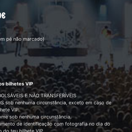
0€
 em pé não marcado)
s bilhetes VIP
MBOLSÁVEIS E NÃO TRANSFERÍVEIS
ob nenhuma circunstância, exceto em caso de
hete VIP.
ome sob nenhuma circunstância.
mento de identificação com fotografia no dia do
 do teu bilhete VIP.