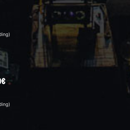
ding)
0€
ding)