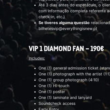
Até 3 dias antes do espetáculo, o clie
com informação completa referente ao 
check-in, etc.)
Se tiveres alguma questão
relacionad
bilhetesvip@everythingisnew.pt
VIP 1 DIAMOND FAN – 190€
Includes:
One (1) general admission ticket (stan
One (1) photograph with the artist (1:1
One (1) group photograph (4:10)
One (1) Hi-touch
One (1) poster
One (1) laminate and lanyard
Soundcheck access
Early Entry