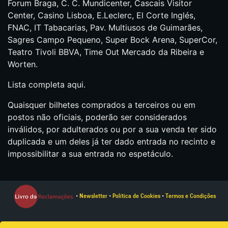
Forum Braga, C. C. Mundicenter, Cascais Visitor
Center, Casino Lisboa, E.Leclerc, El Corte Inglés,
FNAC, IT Tabacarias, Pav. Multiusos de Guimarães,
Sagres Campo Pequeno, Super Bock Arena, SuperCor,
Teatro Tivoli BBVA, Time Out Mercado da Ribeira e
Worten.
Lista completa aqui.
Quaisquer bilhetes comprados a terceiros ou em
postos não oficiais, poderão ser considerados
inválidos, por adulterados ou por a sua venda ter sido
duplicada e um deles já ter dado entrada no recinto e
impossibilitar a sua entrada no espetáculo.
•
Newsletter
•
Política de Cookies
•
Termos e Condições
Everything is New © 2024. Todos os direitos reservados.