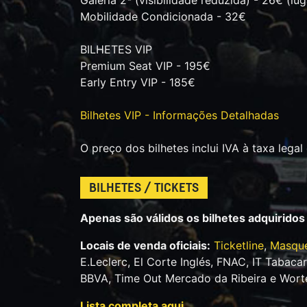
Galeria 2ª (visibilidade reduzida) - 26€ (l
Mobilidade Condicionada - 32€
BILHETES VIP
Premium Seat VIP - 195€
Early Entry VIP - 185€
Bilhetes VIP - Informações Detalhadas
O preço dos bilhetes inclui IVA à taxa legal
BILHETES / TICKETS
Apenas são válidos os bilhetes adquiridos
Locais de venda oficiais:
Ticketline
,
Masque
E.Leclerc, El Corte Inglés, FNAC, IT Tabac
BBVA, Time Out Mercado da Ribeira e Wort
Lista completa aqui.