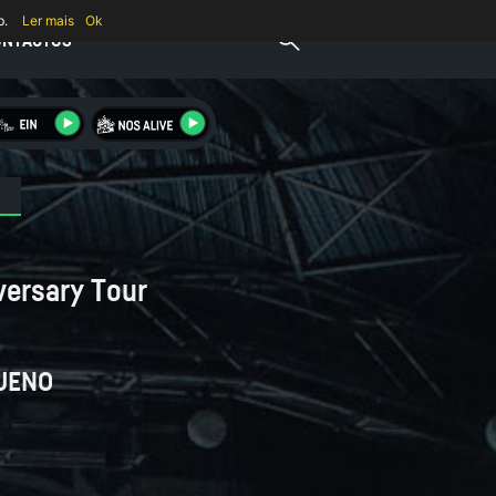
b.
Ler mais
Ok
ONTACTOS
versary Tour
UENO