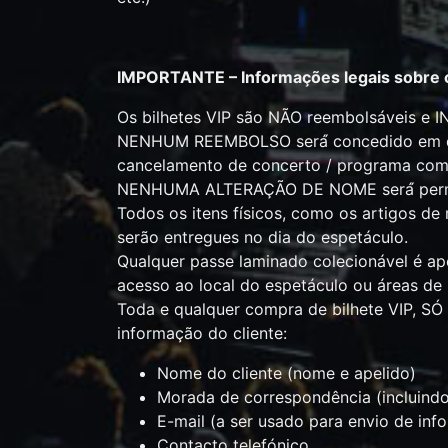
IMPORTANTE – Informações legais sobre o
Os bilhetes VIP são NÃO reembolsáveis e 
NENHUM REEMBOLSO será́ concedido em qua
cancelamento de concerto / programa com
NENHUMA ALTERAÇÃO DE NOME será́ permi
Todos os itens físicos, como os artigos d
serão entregues no dia do espetáculo.
Qualquer passe laminado colecionável é ap
acesso ao local do espetáculo ou áreas de
Toda e qualquer compra de bilhete VIP, S
informação do cliente:
Nome do cliente (nome e apelido)
Morada de correspondência (incluindo
E-mail (a ser usado para envio de inf
Contacto telefónico