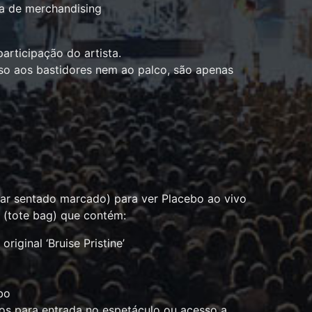
ha de merchandising
participação do artista.
sso aos bastidores nem ao palco, são apenas
ar sentado marcado) para ver Placebo ao vivo
(tote bag) que contém:
riginal ‘Bruise Pristine’
bo
dos para entrada no espetáculo ou acesso a