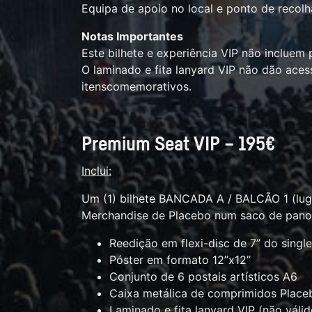
Equipa de apoio no local e ponto de recol
Notas Importantes
Este bilhete e experiência VIP não incluem 
O laminado e fita lanyard VIP não dão ace
itenscomemorativos.
Premium Seat VIP – 195€
Inclui:
Um (1) bilhete BANCADA A / BALCÃO 1 (lug
Merchandise de Placebo num saco de pano 
Reedição em flexi-disc de 7” do single o
Póster em formato 12”x12”
Conjunto de 6 postais artísticos A6
Caixa metálica de comprimidos Place
Laminado e fita lanyard VIP (não váli