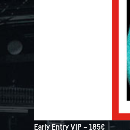
Early Entry VIP – 185€