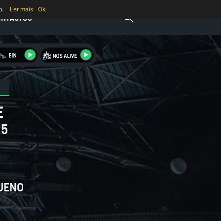
b.
Ler mais
Ok
ONTACTOS
E
25
UENO