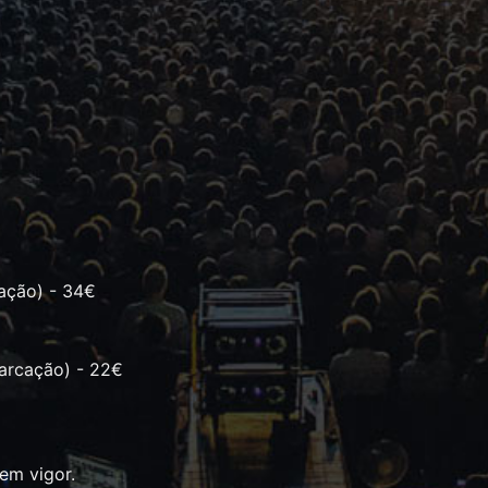
ação) - 34€
arcação) - 22€
 em vigor.