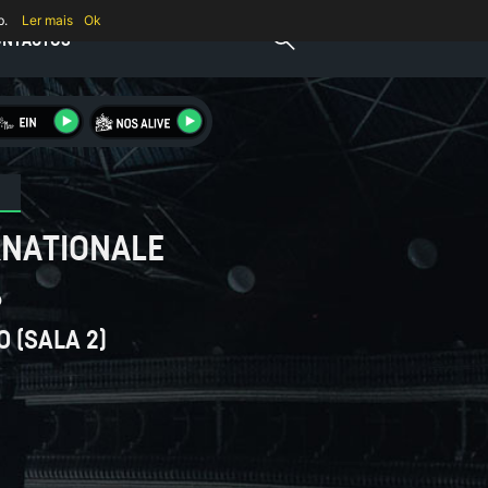
b.
Ler mais
Ok
ONTACTOS
RNATIONALE
6
O (SALA 2)