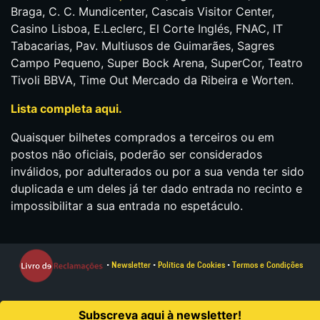
Braga, C. C. Mundicenter, Cascais Visitor Center,
Casino Lisboa, E.Leclerc, El Corte Inglés, FNAC, IT
Tabacarias, Pav. Multiusos de Guimarães, Sagres
Campo Pequeno, Super Bock Arena, SuperCor, Teatro
Tivoli BBVA, Time Out Mercado da Ribeira e Worten.
Lista completa aqui.
Quaisquer bilhetes comprados a terceiros ou em
postos não oficiais, poderão ser considerados
inválidos, por adulterados ou por a sua venda ter sido
duplicada e um deles já ter dado entrada no recinto e
impossibilitar a sua entrada no espetáculo.
•
Newsletter
•
Política de Cookies
•
Termos e Condições
Everything is New © 2024. Todos os direitos reservados.
Subscreva aqui à newsletter!